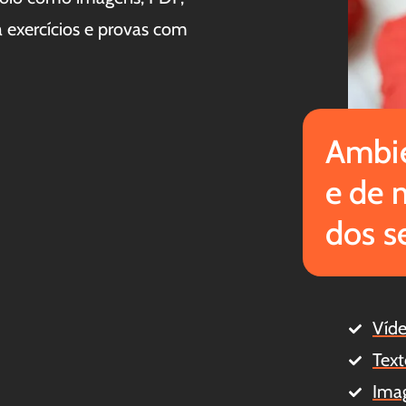
a exercícios e provas com
Ambie
e de 
dos s
Víd
Text
Ima