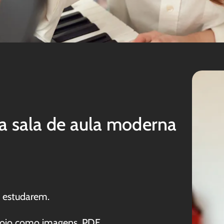
ma sala de aula moderna
s estudarem.
apoio como imagens, PDF,