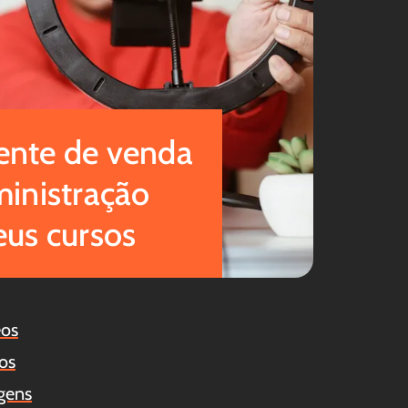
nte de venda
ministração
eus cursos
eos
os
gens